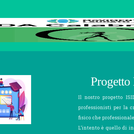
Home
Cosa
Chi
Cosa
Servizio
Ufficio
Page
Facciamo
Siamo
puoi
Civile
Prossimit
Progetto
fare
Il nostro progetto IS
professionisti per la c
fisico che professional
tu
L’intento è quello di i