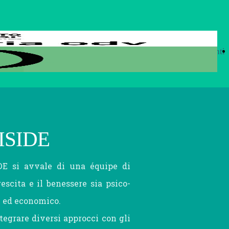
Progetti
Centro
Seminari
Documenti
à
Rete dei punti di
Studi
e
 ISIDE
facilitazione
Sociali
Convegni
IDE si avvale di una équipe di
rescita e il benessere sia psico-
e ed economico.
digitale
ntegrare diversi approcci con gli