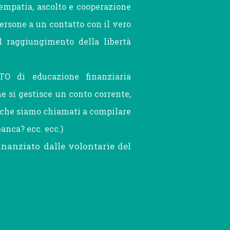
 empatia, ascolto e cooperazione
 persone a un contatto con il vero
#PEP Polo
l raggiungimento della libertà
TO di educazione finanziaria
Educativo
e si gestisce un conto corrente,
i che siamo chiamati a compilare
Progetto Senso di
banca? ecc. ecc.)
nanziato dalle volontarie del
marcia
Volontari per